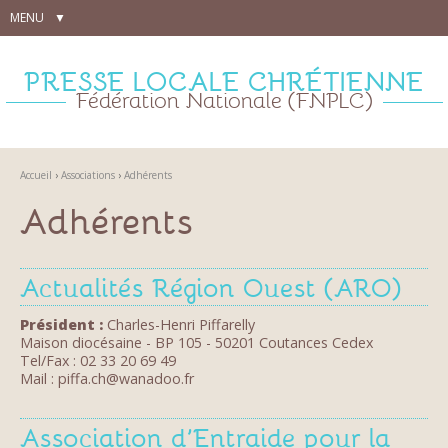
Aller
Outils
MENU
au
personnels
contenu.
|
Aller
PRESSE LOCALE CHRÉTIENNE
à
la
Fédération Nationale (FNPLC)
navigation
Accueil
›
Associations
›
Adhérents
Adhérents
Actualités Région Ouest (ARO)
Président :
Charles-Henri Piffarelly
Maison diocésaine - BP 105 - 50201 Coutances Cedex
Tel/Fax : 02 33 20 69 49
Mail : piffa.ch@wanadoo.fr
Association d’Entraide pour la