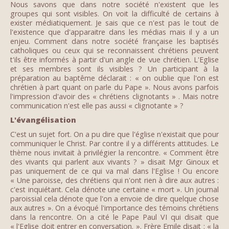
Nous savons que dans notre société n'existent que les
groupes qui sont visibles. On voit la difficulté de certains à
exister médiatiquement. Je sais que ce n'est pas le tout de
l'existence que d'apparaitre dans les médias mais il y a un
enjeu. Comment dans notre société française les baptisés
catholiques ou ceux qui se reconnaissent chrétiens peuvent
t'ils être informés à partir d'un angle de vue chrétien. L'Eglise
et ses membres sont ils visibles ? Un participant à la
préparation au baptême déclarait : « on oublie que l'on est
chrétien à part quant on parle du Pape ». Nous avons parfois
l'impression d'avoir des « chrétiens clignotants » . Mais notre
communication n'est elle pas aussi « clignotante » ?
L'évangélisation
C'est un sujet fort. On a pu dire que l'église n'existait que pour
communiquer le Christ. Par contre il y a différents attitudes. Le
thème nous invitait à privilégier la rencontre. « Comment être
des vivants qui parlent aux vivants ? » disait Mgr Ginoux et
pas uniquement de ce qui va mal dans l'Eglise ! Ou encore
« Une paroisse, des chrétiens qui n'ont rien à dire aux autres :
c'est inquiétant. Cela dénote une certaine « mort ». Un journal
paroissial cela dénote que l'on a envoie de dire quelque chose
aux autres ». On a évoqué l'importance des témoins chrétiens
dans la rencontre. On a cité le Pape Paul VI qui disait que
« l'Eglise doit entrer en conversation. ». Frère Emile disait : « la