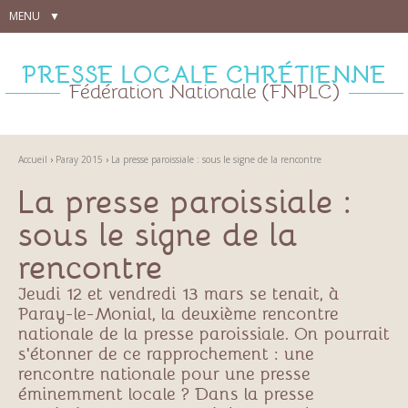
Aller
Outils
MENU
au
personnels
contenu.
|
Aller
PRESSE LOCALE CHRÉTIENNE
à
la
Fédération Nationale (FNPLC)
navigation
Accueil
›
Paray 2015
›
La presse paroissiale : sous le signe de la rencontre
La presse paroissiale :
sous le signe de la
rencontre
Jeudi 12 et vendredi 13 mars se tenait, à
Paray-le-Monial, la deuxième rencontre
nationale de la presse paroissiale. On pourrait
s'étonner de ce rapprochement : une
rencontre nationale pour une presse
éminemment locale ? Dans la presse