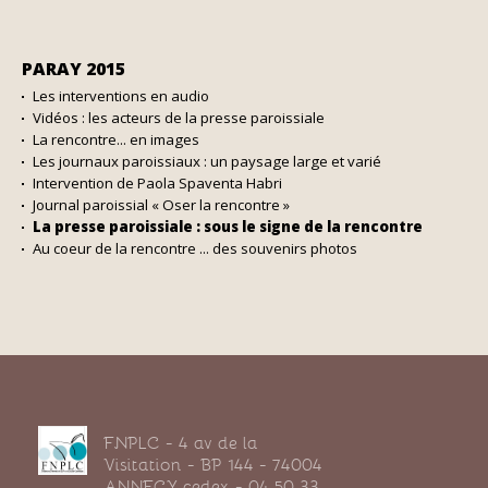
PARAY 2015
NAVIGATION
Les interventions en audio
Vidéos : les acteurs de la presse paroissiale
La rencontre... en images
Les journaux paroissiaux : un paysage large et varié
Intervention de Paola Spaventa Habri
Journal paroissial « Oser la rencontre »
La presse paroissiale : sous le signe de la rencontre
Au coeur de la rencontre ... des souvenirs photos
FNPLC - 4 av de la
Visitation - BP 144 - 74004
ANNECY cedex - 04 50 33